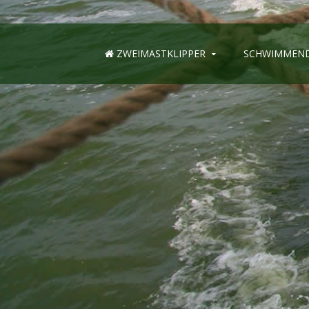
ZWEIMASTKLIPPER
SCHWIMMEND
Benutzername
*
Passwort
*
Angemeldet bleiben
Anmelden