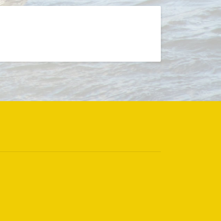
randarisrace 2026
inzelpersonenreise
esen Sie mehr