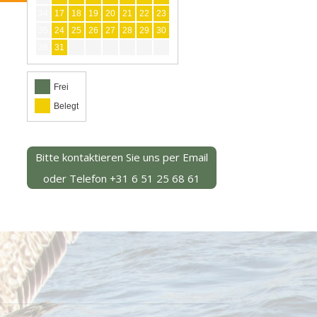
34
17
18
19
20
21
22
23
35
24
25
26
27
28
29
30
36
31
Frei
Belegt
Bitte kontaktieren Sie uns per Email
oder
Telefon
+31 6 51 25 68 61