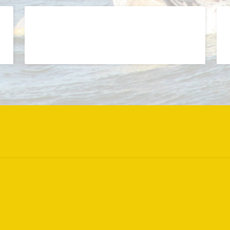
Runde Mysterie 2026
B
Einzelpersonenreise
E
Lesen Sie mehr
L