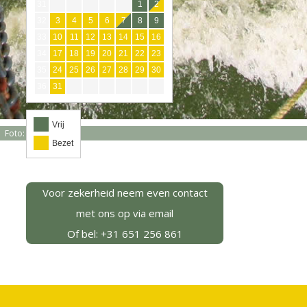
31
1
2
32
3
4
5
6
7
8
9
33
10
11
12
13
14
15
16
34
17
18
19
20
21
22
23
35
24
25
26
27
28
29
30
36
31
Vrij
Foto: A. Schröter
Bezet
Voor zekerheid neem even contact
met ons op via email
Of bel: +31 651 256 861