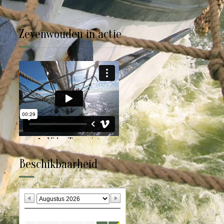
Zevenwouden in actie
Beschikbaarheid
M
D
W
D
V
Z
Z